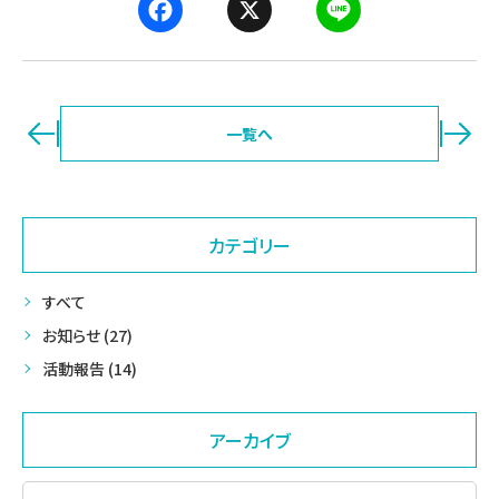
F
X
L
a
i
c
n
e
e
b
ページ送り
一覧へ
o
o
k
カテゴリー
すべて
お知らせ (27)
活動報告 (14)
アーカイブ