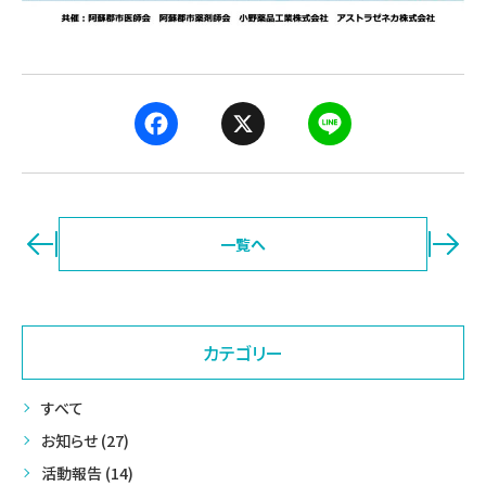
F
X
L
a
i
c
n
e
e
b
ページ送り
一覧へ
o
o
k
カテゴリー
すべて
お知らせ (27)
活動報告 (14)